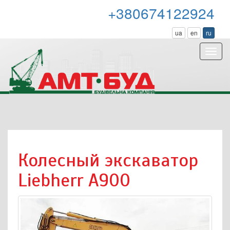
+380674122924
ua
en
ru
Toggl
navig
Колесный экскаватор
Liebherr A900